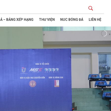
Ả – BẢNG XẾP HẠNG
THƯ VIỆN
NUC BÓNG ĐÁ
LIÊN HỆ