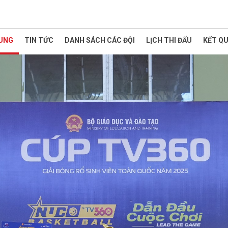
HUNG
TIN TỨC
DANH SÁCH CÁC ĐỘI
LỊCH THI ĐẤU
KẾT QU