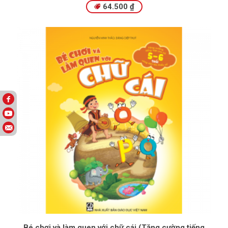
64.500
₫
Bé chơi và làm quen với chữ cái (Tăng cường tiếng