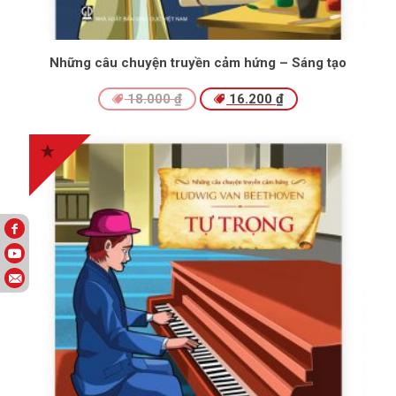
Những câu chuyện truyền cảm hứng – Sáng tạo
18.000
₫
16.200
₫