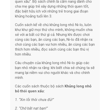
quen xấu“. Bộ sách chính là cẩm nang dành cho
cha mẹ giúp trẻ xây dựng những thói quen tốt,
đặc biệt hữu ích với những trẻ trong giai đoạn
khủng hoảng tuổi lên 3.
Cuốn sách kể về chú khủng long nhỏ Ni-lo, luôn
khư khư giữ mọi thứ cho mình, không muốn chia
sẻ với ai bất cứ thứ gì cả. Nhưng khi được chơi
cùng các bạn, ăn cùng các bạn, Ni-lo đã nhận ra:
chơi cùng các bạn vui hơn nhiều, ăn cùng các bạn
thích hơn nhiều, đọc sách cùng các bạn thú vị
hơn nhiều.
Câu chuyện của khủng long nhỏ Ni-lo giúp các
bạn nhỏ nhận ra rằng: khi biết chia sẻ chúng ta sẽ
mang lại niềm vui cho người khác và cho chính
mình.
Các cuốn sách thuộc bộ sách
Khủng long nhỏ
bỏ thói quen xấu:
1.
“Xin lỗi thôi chưa đủ!”
2.
“Chớ bắt nạt bạn!”