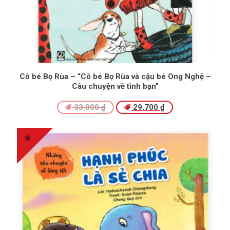
Cô bé Bọ Rùa – “Cô bé Bọ Rùa và cậu bé Ong Nghệ –
Câu chuyện về tình bạn”
33.000
₫
29.700
₫